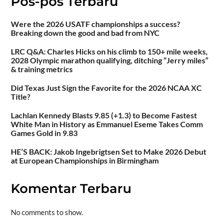
Pos-pos Terbaru
Were the 2026 USATF championships a success?
Breaking down the good and bad from NYC
LRC Q&A: Charles Hicks on his climb to 150+ mile weeks,
2028 Olympic marathon qualifying, ditching “Jerry miles”
& training metrics
Did Texas Just Sign the Favorite for the 2026 NCAA XC
Title?
Lachlan Kennedy Blasts 9.85 (+1.3) to Become Fastest
White Man in History as Emmanuel Eseme Takes Comm
Games Gold in 9.83
HE’S BACK: Jakob Ingebrigtsen Set to Make 2026 Debut
at European Championships in Birmingham
Komentar Terbaru
No comments to show.