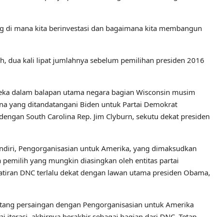
ang di mana kita berinvestasi dan bagaimana kita membangun
h, dua kali lipat jumlahnya sebelum pemilihan presiden 2016
ka dalam balapan utama negara bagian Wisconsin musim
na yang ditandatangani Biden untuk Partai Demokrat
dengan South Carolina Rep. Jim Clyburn, sekutu dekat presiden
endiri, Pengorganisasian untuk Amerika, yang dimaksudkan
emilih yang mungkin diasingkan oleh entitas partai
awatiran DNC terlalu dekat dengan lawan utama presiden Obama,
ntang persaingan dengan Pengorganisasian untuk Amerika
 iterasi, akhirnya berakhir sebagai bagian dari DNC. Tetap