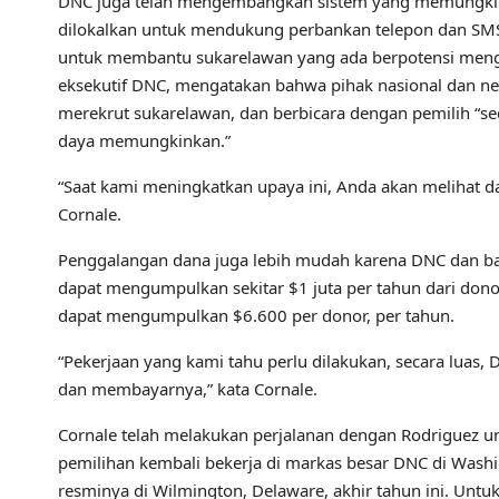
DNC juga telah mengembangkan sistem yang memungkin
dilokalkan untuk mendukung perbankan telepon dan SMS 
untuk membantu sukarelawan yang ada berpotensi menga
eksekutif DNC, mengatakan bahwa pihak nasional dan n
merekrut sukarelawan, dan berbicara dengan pemilih “s
daya memungkinkan.”
“Saat kami meningkatkan upaya ini, Anda akan melihat da
Cornale.
Penggalangan dana juga lebih mudah karena DNC dan bada
dapat mengumpulkan sekitar $1 juta per tahun dari dono
dapat mengumpulkan $6.600 per donor, per tahun.
“Pekerjaan yang kami tahu perlu dilakukan, secara luas
dan membayarnya,” kata Cornale.
Cornale telah melakukan perjalanan dengan Rodriguez 
pemilihan kembali bekerja di markas besar DNC di Wa
resminya di Wilmington, Delaware, akhir tahun ini. Untu