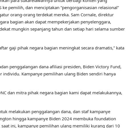
kan para sukarelawannya untuk berbagi konten yang
ke pemilih, dan menciptakan “pengorganisasian relasional”
tur orang-orang terdekat mereka. Sam Cornale, direktur
egara bagian akan dapat mempekerjakan penyelenggara,
edekat mungkin sepanjang tahun dan setiap hari selama sumber
ftar gaji pihak negara bagian meningkat secara dramatis,” kata
n penggalangan dana afiliasi presiden, Biden Victory Fund,
r individu. Kampanye pemilihan ulang Biden sendiri hanya
, DNC dan mitra pihak negara bagian kami dapat melakukannya,
untuk melakukan penggalangan dana, dan staf kampanye
shington hingga kampanye Biden 2024 membuka foundation
k saat ini, kampanye pemilihan ulang memiliki kurang dari 10