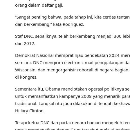
orang dalam daftar gaji.
“Sangat penting bahwa, pada tahap ini, kita cerdas tent
dan berkembang,” kata Rodriguez.
Staf DNC, sebaliknya, telah berkembang menjadi 300 lebi
dan 2012.
Demokrat Nasional mempratinjau pendekatan 2024 mere
semi ini. DNC mengirim electronic mail penggalangan da
Wisconsin, dan mengorganisir robocall di negara bagian 
di kongres.
Sementara itu, Obama menciptakan operasi politiknya s
untuk memanfaatkan kampanye 2008 yang menarik para p
tradisional. Langkah itu juga dilakukan di tengah kekh
Hillary Clinton.
Tetapi ketua DNC dan partai negara bagian mengeluh te
untuk mendapatkan donor. Grup tersebut melalui berbagai