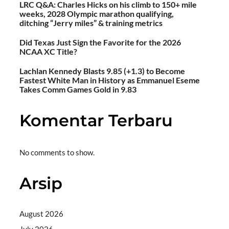
LRC Q&A: Charles Hicks on his climb to 150+ mile
weeks, 2028 Olympic marathon qualifying,
ditching “Jerry miles” & training metrics
Did Texas Just Sign the Favorite for the 2026
NCAA XC Title?
Lachlan Kennedy Blasts 9.85 (+1.3) to Become
Fastest White Man in History as Emmanuel Eseme
Takes Comm Games Gold in 9.83
Komentar Terbaru
No comments to show.
Arsip
August 2026
July 2026