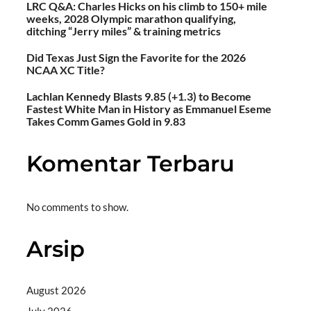
LRC Q&A: Charles Hicks on his climb to 150+ mile
weeks, 2028 Olympic marathon qualifying,
ditching “Jerry miles” & training metrics
Did Texas Just Sign the Favorite for the 2026
NCAA XC Title?
Lachlan Kennedy Blasts 9.85 (+1.3) to Become
Fastest White Man in History as Emmanuel Eseme
Takes Comm Games Gold in 9.83
Komentar Terbaru
No comments to show.
Arsip
August 2026
July 2026