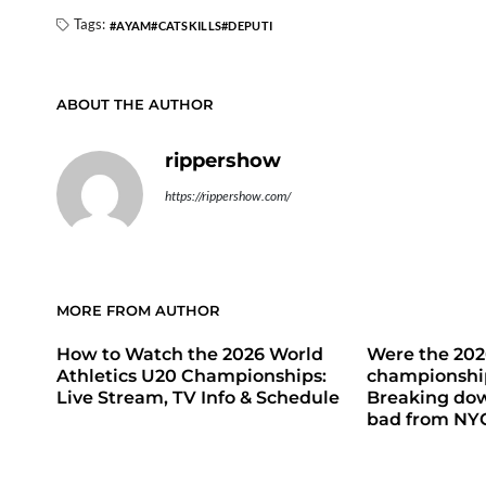
Tags:
AYAM
CATSKILLS
DEPUTI
ABOUT THE AUTHOR
rippershow
https://rippershow.com/
MORE FROM AUTHOR
How to Watch the 2026 World
Were the 20
Athletics U20 Championships:
championship
Live Stream, TV Info & Schedule
Breaking do
bad from NY