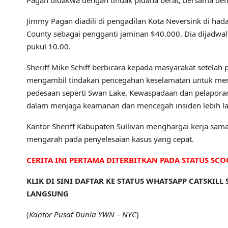
Pagan didakwa dengan tindak pidana berat, bersama den
Jimmy Pagan diadili di pengadilan Kota Neversink di had
County sebagai pengganti jaminan $40.000. Dia dijadwalka
pukul 10.00.
Sheriff Mike Schiff berbicara kepada masyarakat setel
mengambil tindakan pencegahan keselamatan untuk mem
pedesaan seperti Swan Lake. Kewaspadaan dan pelapora
dalam menjaga keamanan dan mencegah insiden lebih la
Kantor Sheriff Kabupaten Sullivan menghargai kerja sa
mengarah pada penyelesaian kasus yang cepat.
CERITA INI PERTAMA DITERBITKAN PADA STATUS SCO
KLIK DI SINI DAFTAR KE STATUS WHATSAPP CATSKIL
LANGSUNG
(
Kantor Pusat Dunia YWN – NYC
)