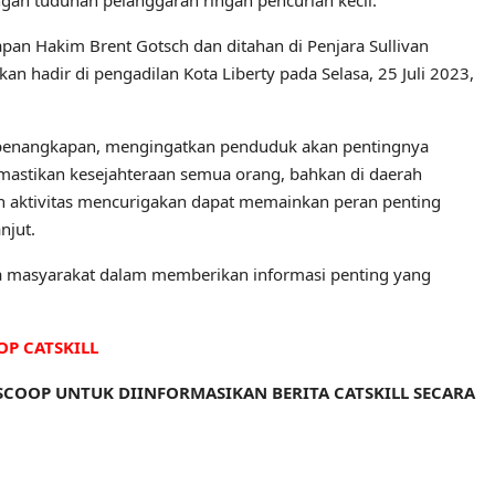
gan tuduhan pelanggaran ringan pencurian kecil.
apan Hakim Brent Gotsch dan ditahan di Penjara Sullivan
n hadir di pengadilan Kota Liberty pada Selasa, 25 Juli 2023,
ah penangkapan, mengingatkan penduduk akan pentingnya
astikan kesejahteraan semua orang, bahkan di daerah
n aktivitas mencurigakan dapat memainkan peran penting
njut.
ma masyarakat dalam memberikan informasi penting yang
OP CATSKILL
L SCOOP UNTUK DIINFORMASIKAN BERITA CATSKILL SECARA