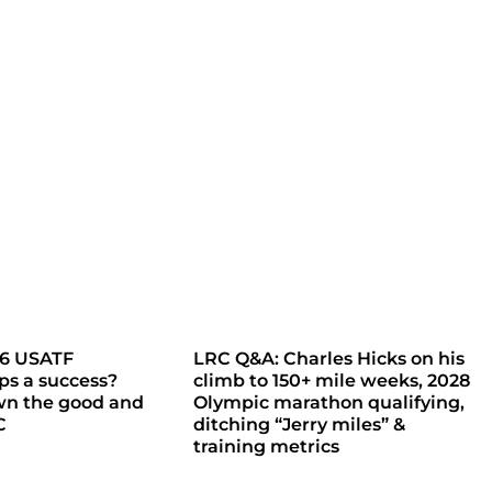
26 USATF
LRC Q&A: Charles Hicks on his
s a success?
climb to 150+ mile weeks, 2028
wn the good and
Olympic marathon qualifying,
C
ditching “Jerry miles” &
training metrics