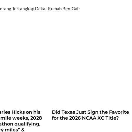
erang Tertangkap Dekat Rumah Ben-Gvir
rles Hicks on his
Did Texas Just Sign the Favorite
 mile weeks, 2028
for the 2026 NCAA XC Title?
thon qualifying,
ry miles” &