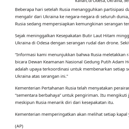
kanan, di Odesa, Ukraina, Se
Beberapa hari setelah Rusia menangguhkan partisipasi 
mengalir dari Ukraina ke negara-negara di seluruh duni
Rusia sedang mempersiapkan kemungkinan serangan terha
Sejak meninggalkan Kesepakatan Butir Laut Hitam minggu 
Ukraina di Odesa dengan serangan rudal dan drone. Sekita
“Informasi kami menunjukkan bahwa Rusia meletakkan ran
bicara Dewan Keamanan Nasional Gedung Putih Adam Ho
adalah upaya terkoordinasi untuk membenarkan setiap se
Ukraina atas serangan ini.”
Kementerian Pertahanan Rusia telah menyatakan perairan 
“sementara berbahaya” untuk pengiriman. Itu mengikuti j
meskipun Rusia menarik diri dari kesepakatan itu.
Kementerian memperingatkan akan melihat setiap kapal y
(AP)