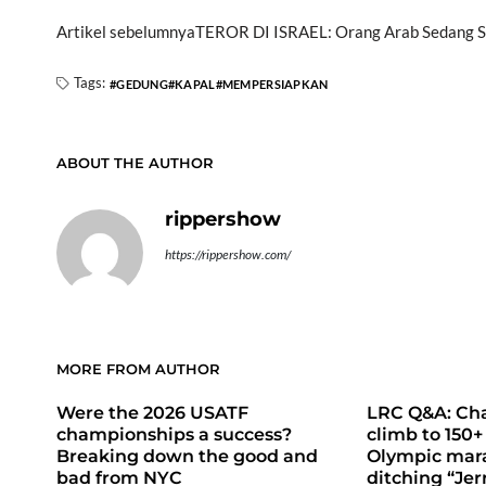
Artikel sebelumnya
TEROR DI ISRAEL: Orang Arab Sedang S
Tags:
GEDUNG
KAPAL
MEMPERSIAPKAN
ABOUT THE AUTHOR
rippershow
https://rippershow.com/
MORE FROM AUTHOR
Were the 2026 USATF
LRC Q&A: Cha
championships a success?
climb to 150+
Breaking down the good and
Olympic mara
bad from NYC
ditching “Jer