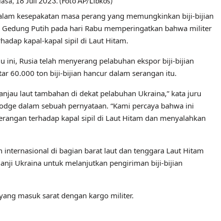
lasa, 18 Juli 2023. (Foto AP/Libkos)
dalam kesepakatan masa perang yang memungkinkan biji-bijian
a, Gedung Putih pada hari Rabu memperingatkan bahwa militer
dap kapal-kapal sipil di Laut Hitam.
ini, Rusia telah menyerang pelabuhan ekspor biji-bijian
r 60.000 ton biji-bijian hancur dalam serangan itu.
jau laut tambahan di dekat pelabuhan Ukraina,” kata juru
dge dalam sebuah pernyataan. “Kami percaya bahwa ini
rangan terhadap kapal sipil di Laut Hitam dan menyalahkan
internasional di bagian barat laut dan tenggara Laut Hitam
anji Ukraina untuk melanjutkan pengiriman biji-bijian
ang masuk sarat dengan kargo militer.