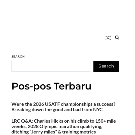
SEARCH
Search
Pos-pos Terbaru
Were the 2026 USATF championships a success?
Breaking down the good and bad from NYC
LRC Q&A: Charles Hicks on his climb to 150+ mile
weeks, 2028 Olympic marathon qualifying,
ditching “Jerry miles” & training metrics