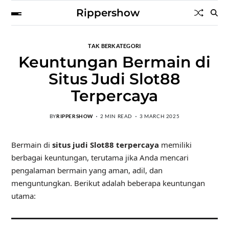
Rippershow
TAK BERKATEGORI
Keuntungan Bermain di
Situs Judi Slot88
Terpercaya
BY
RIPPERSHOW
2 MIN READ
3 MARCH 2025
Bermain di
situs judi Slot88 terpercaya
memiliki
berbagai keuntungan, terutama jika Anda mencari
pengalaman bermain yang aman, adil, dan
menguntungkan. Berikut adalah beberapa keuntungan
utama: