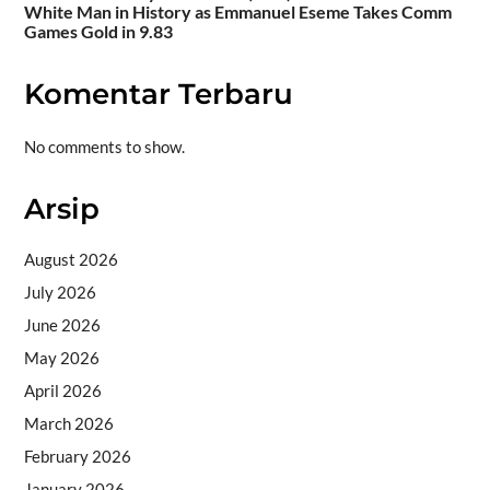
White Man in History as Emmanuel Eseme Takes Comm
Games Gold in 9.83
Komentar Terbaru
No comments to show.
Arsip
August 2026
July 2026
June 2026
May 2026
April 2026
March 2026
February 2026
January 2026