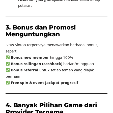
putaran.
3. Bonus dan Promosi
Menguntungkan
Situs Slot88 terpercaya menawarkan berbagai bonus,
seperti:
Bonus new member
hingga 100%
Bonus rollingan (cashback)
harian/mingguan
Bonus referral
untuk setiap teman yang diajak
bermain
Free spin & event jackpot progresif
4. Banyak Pilihan Game dari
Provider Ternama